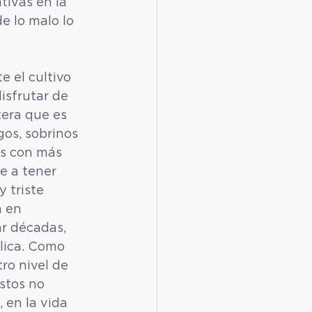
tivas en la 
e lo malo lo 
e el cultivo 
isfrutar de 
tera que es 
os, sobrinos 
os con más 
e a tener 
 triste 
 en 
r décadas, 
plica. Como 
ro nivel de 
stos no 
 en la vida 