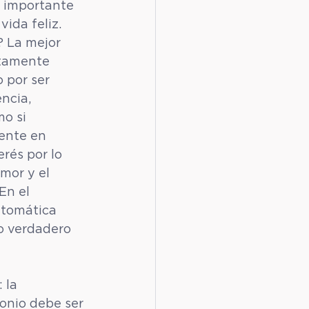
 importante 
vida feliz.
? La mejor 
stamente 
 por ser 
ncia, 
o si 
ente en 
rés por lo 
mor y el 
En el 
utomática 
o verdadero 
 la 
onio debe ser 