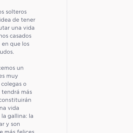
s solteros 
 idea de tener 
rutar una vida 
hos casados 
 en que los 
iudos.
icemos un 
 es muy 
 colegas o 
, tendrá más 
constituirán 
na vida 
la gallina: la 
r y son 
e más felices.