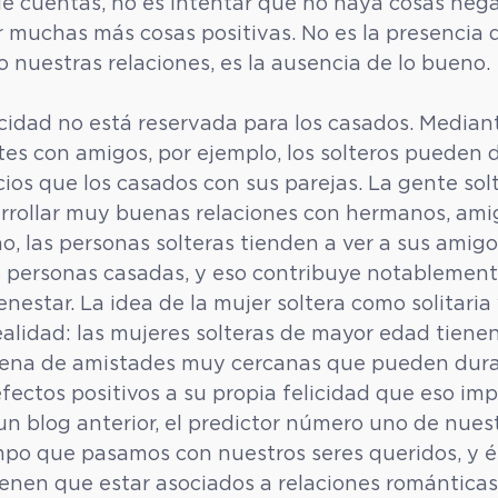
de cuentas, no es intentar que no haya cosas nega
ar muchas más cosas positivas. No es la presencia d
 nuestras relaciones, es la ausencia de lo bueno.
icidad no está reservada para los casados. Mediant
tes con amigos, por ejemplo, los solteros pueden d
ios que los casados con sus parejas. La gente sol
arrollar muy buenas relaciones con hermanos, amig
o, las personas solteras tienden a ver a sus amig
s personas casadas, y eso contribuye notablement
enestar. La idea de la mujer soltera como solitaria y
ealidad: las mujeres solteras de mayor edad tienen
ena de amistades muy cercanas que pueden dura
efectos positivos a su propia felicidad que eso im
 blog anterior, el predictor número uno de nuest
empo que pasamos con nuestros seres queridos, y é
nen que estar asociados a relaciones románticas,