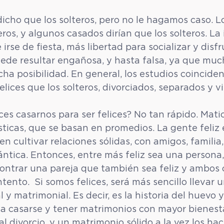
icho que los solteros, pero no le hagamos caso. Lo
eros, y algunos casados dirían que los solteros. La
irse de fiesta, más libertad para socializar y disf
uede resultar engañosa, y hasta falsa, ya que muc
ha posibilidad. En general, los estudios coinciden
lices que los solteros, divorciados, separados y v
es casarnos para ser felices? No tan rápido. Mat
sticas, que se basan en promedios. La gente feliz
n cultivar relaciones sólidas, con amigos, familia,
ntica. Entonces, entre más feliz sea una persona
ontrar una pareja que también sea feliz y ambos 
ento.  Si somos felices, será más sencillo llevar u
l y matrimonial. Es decir, es la historia del huevo y 
 a casarse y tener matrimonios con mayor bienesta
 divorcio, y un matrimonio sólido a la vez los hac