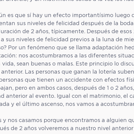
ún es que sí hay un efecto importantísimo luego d
entan sus niveles de felicidad después de la boda.
duración de 2 años, típicamente. Después de esos 
a sus niveles de felicidad previos a la luna de mie
so? Por un fenómeno que se llama adaptación hed
tación: nos acostumbramos a las diferentes situa
vida, sean buenas o malas. Este principio lo disc
 anterior. Las personas que ganan la lotería suben
s personas que tienen un accidente con efectos fís
jan, pero en ambos casos, después de 1 o 2 años,
ad anterior al evento. Igual con el matrimonio, el c
ada y el último ascenso, nos vamos a acostumbrar 
es y nos casamos porque encontramos a alguien qu
ués de 2 años volveremos a nuestro nivel anterior 