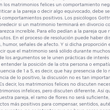
, en los matrimonios felices un comportamiento neg
iticar a la pareja o decir algo equivocado, debe se
comportamientos positivos. Los psicólogos Gott
redecir si un matrimonio terminará en divorcio c
rezca increíble. Para ello pedían a la pareja que 
nutos. En el proceso de resolución puede haber di
, humor, señales de afecto. Y si dicha proporción es
cir que el matrimonio será sólido durante muchos a
de los argumentos se le unen prácticas de interés
 entender la posición de la otra persona o empatía
uencia de 1 a 5, es decir, que hay presencia de lo 
cia de lo positivo, la discusión no es tan importa
 Es decir, los matrimonios felices no discuten nec
imonios infelices, pero discuten diferente. Así qu
estra pareja, el ramo de flores no será suficiente,
tos más positivos para compensar, sentidos, auté